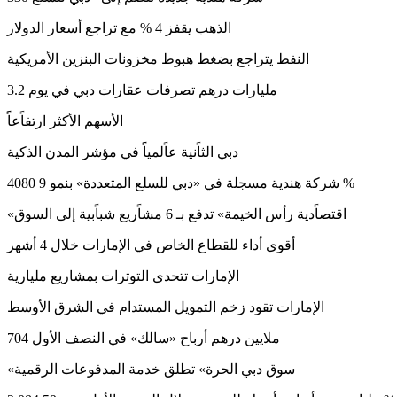
الذهب يقفز 4 % مع تراجع أسعار الدولار
النفط يتراجع بضغط هبوط مخزونات البنزين الأمريكية
3.2 مليارات درهم تصرفات عقارات دبي في يوم
الأسهم الأكثر ارتفاًعاًً
دبي الثاًنية عاًلمياًً في مؤشر المدن الذكية
4080 شركة هندية مسجلة في «دبي للسلع المتعددة» بنمو 9 %
«اقتصاًدية رأس الخيمة» تدفع بـ 6 مشاًريع شباًبية إلى السوق
أقوى أداء للقطاع الخاص في الإمارات خلال 4 أشهر
الإمارات تتحدى التوترات بمشاريع مليارية
الإمارات تقود زخم التمويل المستدام في الشرق الأوسط
704 ملايين درهم أرباح «سالك» في النصف الأول
«سوق دبي الحرة» تطلق خدمة المدفوعات الرقمية