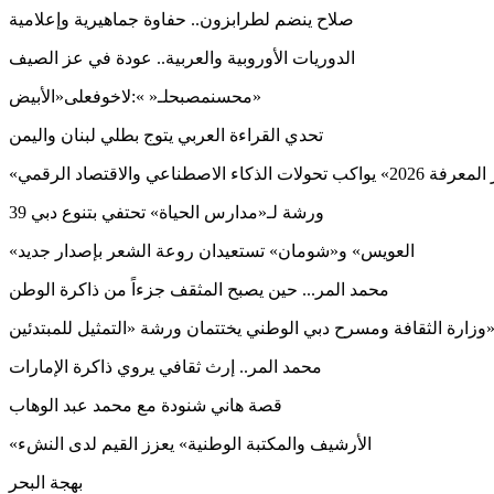
صلاح ينضم لطرابزون.. حفاوة جماهيرية وإعلامية
الدوريات الأوروبية والعربية.. عودة في عز الصيف
محسنمصبحلـ« »:لاخوفعلى«الأبيض»
تحدي القراءة العربي يتوج بطلي لبنان واليمن
ب تحولات الذكاء الاصطناعي والاقتصاد الرقمي
39 ورشة لـ«مدارس الحياة» تحتفي بتنوع دبي
«العويس» و«شومان» تستعيدان روعة الشعر بإصدار جديد
محمد المر... حين يصبح المثقف جزءاً من ذاكرة الوطن
ثقافة ومسرح دبي الوطني يختتمان ورشة «التمثيل للمبتدئين»
محمد المر.. إرث ثقافي يروي ذاكرة الإمارات
قصة هاني شنودة مع محمد عبد الوهاب
«الأرشيف والمكتبة الوطنية» يعزز القيم لدى النشء
بهجة البحر