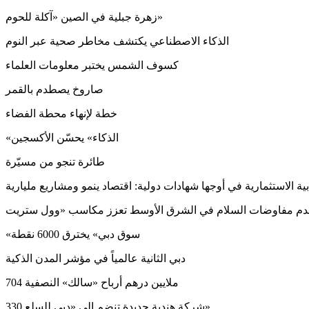
زهرة جبلية في الصين «آكلة للحوم»
الذكاء الاصطناعي يكتشف مخاطر صحية عبر النوم
كسوف الشمس يختبر معلومات العلماء
صاروخ يصطدم بالقمر
خطة لإنهاء محطة الفضاء
«الذكاء» يحسّن الأكسجين
طائرة تنجو من مسيّرة
بية الاستثمارية في أوجها شهادات دولية: اقتصاد ينمو ومشاريع مليارية
«سوق دبي» يخترق 6000 نقطة
دبي الثانية عالمياً في مؤشر المدن الذكية
704 ملايين درهم أرباح «سالك» النصفية
330 شركة هندية جديدة تنضم إلى «دبي للسلع»