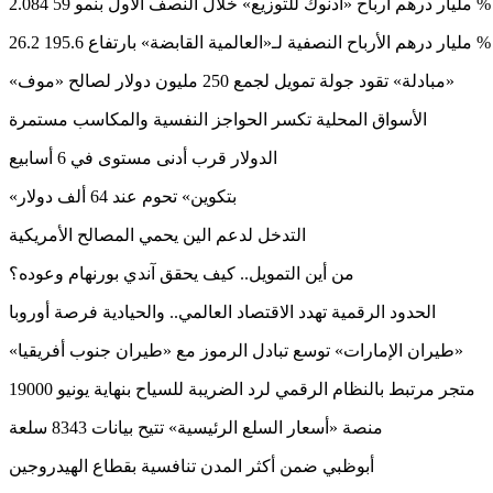
2.084 مليار درهم أرباح «أدنوك للتوزيع» خلال النصف الأول بنمو 59 %
26.2 مليار درهم الأرباح النصفية لـ«العالمية القابضة» بارتفاع 195.6 %
«مبادلة» تقود جولة تمويل لجمع 250 مليون دولار لصالح «موف»
الأسواق المحلية تكسر الحواجز النفسية والمكاسب مستمرة
الدولار قرب أدنى مستوى في 6 أسابيع
«بتكوين» تحوم عند 64 ألف دولار
التدخل لدعم الين يحمي المصالح الأمريكية
من أين التمويل.. كيف يحقق آندي بورنهام وعوده؟
الحدود الرقمية تهدد الاقتصاد العالمي.. والحيادية فرصة أوروبا
«طيران الإمارات» توسع تبادل الرموز مع «طيران جنوب أفريقيا»
19000 متجر مرتبط بالنظام الرقمي لرد الضريبة للسياح بنهاية يونيو
منصة «أسعار السلع الرئيسية» تتيح بيانات 8343 سلعة
أبوظبي ضمن أكثر المدن تنافسية بقطاع الهيدروجين