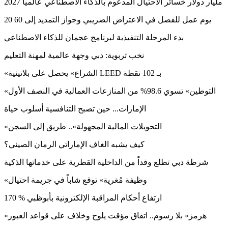
مليار دولار خسائر الاحتيال المدعوم بالذكاء الاصطناعي عالمياً 2027
20 يوم عمل للفصل في الاعتراض الضريبي وجواز التمديد إلى 60
بدء المرحلة التنفيذية لبرنامج عجمان للذكاء الاصطناعي
نخب تربوية: دبي وجهة عالمية لمهنة التعليم
«الشراع» يحصل على بلاتينية LEED بـ 102 نقطة
«التوطين» تسوي 98.6% من المنازعات العمالية في النصف الأول
الإمارات... حين تصبح التنافسية أسلوب حياة
«التحويلات المالية المجهولة».. طريق إلى السجن
كيف يشبه الغاف الإماراتي الرمان الصيني؟
شرطة دبي تطلع وفداً من الداخلية القطرية على خدماتها الذكية
«وظيفة مُغرية» توقع شاباً في جريمة احتيال
170 % ارتفاع أحكام المراقبة الإلكترونية بأبوظبي
«هرمز» بلا رسوم.. اتفاق مؤقت يلوح وخلاف على قواعد العبور