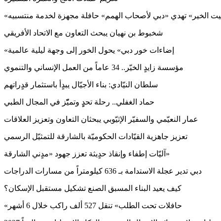
بيت الخير» تهدي «دبي لأصحاب الهمم» حافلة مجهزة لخدمة منتسبيه
شخبوط بن نهيان يبحث التعاون مع الاتحاد الأفريقي
«إضاءات خور دبي» يحول الخور إلى وجهة ليلية عالمية
مؤسسة زايدٍ الخيّر.. 34 عاماً من العمل الإنساني والتنموي
سلطان النيّادي: بناء الأجيّال يبدٍأ باستثمار قدٍراتهم
حماد الغفلي.. رحلة تحدٍٍ وتميّّز في المجال الطبي
عمار النعيّمي والسفيّر الإثيّوبي يبحثان التعاون وتعزيز العلاقات
تعزيز جاهزية القيّادات الحكوميّة بالشارقة للتمثيّل الرسمي
آليّات إطفاء وإنقاذ حدٍيثة تعزز جهود «مدٍني الشارقة»
دبي تدير عجلة الاستدامة بـ 636 كيلومتراً من مسارات الدراجات
كيف يعيد البناء المسبق الصنع تشكيل مستقبل الإسكان؟
«حافلات تحت الطلب» تنقل 527 ألف راكب خلال 6 أشهر