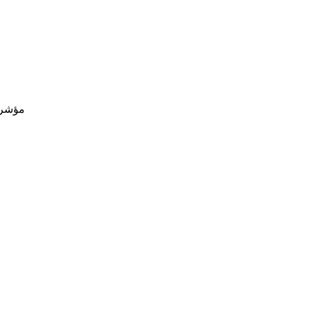
«مؤشر المعرفة 2026» يواك
وزارة ال