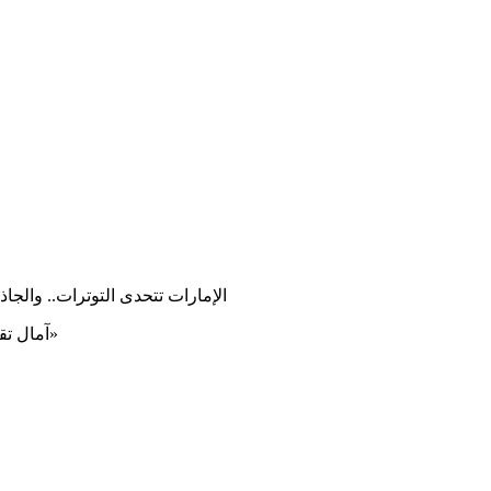
الإمارات تتحدى التوترات.. والجاذ
آمال تقدم مفاوضات السلام في الشرق الأوسط تعزز مكاسب «وول ستريت»